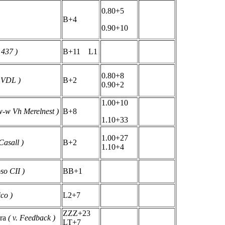
0.80+5
B+4
0.90+10
 437 )
B+11 L1
0.80+8
y VDL )
B+2
0.90+2
1.00+10
w-w Vh Merelnest )
B+8
1.10+33
1.00+27
 Casall )
B+2
1.10+4
so CII )
BB+1
co )
L2+7
ZZZ+23
bra
( v. Feedback )
LT+7