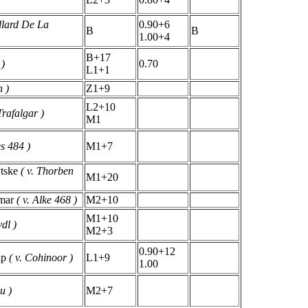
illard De La
0.90+6
B
B
1.00+4
B+17
 )
0.70
L1+1
n )
Z1+9
L2+10
 Trafalgar )
M1
es 484 )
M1+7
ytske
( v. Thorben
M1+20
mar
( v. Alke 468 )
M2+10
M1+10
vdl )
M2+3
0.90+12
ap
( v. Cohinoor )
L1+9
1.00
u )
M2+7