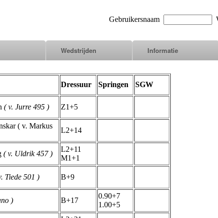
Gebruikersnaam
W
Wedstrijden
Informatie
Dressuur
Springen
SGW
en
( v. Jurre 495 )
Z1+5
nskar ( v. Markus
L2+14
L2+11
ng
( v. Uldrik 457 )
M1+1
v. Tiede 501 )
B+9
0.90+7
ano )
B+17
1.00+5