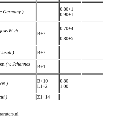
0.80+1
pe Germany )
0.90+1
0.70+4
sgow-W vh
B+7
0.80+5
 Casall )
B+7
ren
( v. Jehannes
B+1
B+10
0.80
 NN )
L1+2
1.00
tti )
Z1+14
raruters.nl