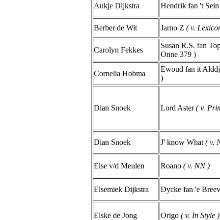
Aukje Dijkstra
Hendrik fan 't Sei
Berber de Wit
Jarno Z
( v. Lexico
Susan R.S. fan Top
Carolyn Fekkes
Onne 379 )
Ewoud fan it Alddj
Cornelia Hobma
)
Dian Snoek
Lord Aster
( v. Pri
Dian Snoek
J' know What
( v. 
Else v/d Meulen
Roano
( v. NN )
Elsemiek Dijkstra
Dycke fan 'e Bree
Elske de Jong
Origo
( v. In Style )