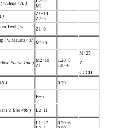
L2+21
n
( v. Bene 476 )
M1
Z1+10
n )
Z2+3
 en Twel ( v.
Z1+9
ip ( v. Maurits 437
M1+9
M+25
M2+10
1.20+5
mitive Faerie Tale )
Z
Z1
130+6
CCCI1
NN )
0.70
B+6
war
( v. Eise 489 )
L2+11
L1+27
0.70+6
L2+3
0.80+4