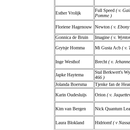
Full Speed
( v. Ga
Esther Vrolijk
Pomme )
Floriene Hagenouw
Newton
( v. Ebony
Gonnica de Bruin
Imagine
( v. Wynto
Grytsje Homma
Mi Gusta Acb
( v.
Inge Westhof
Brecht
( v. Jehann
Stal Berkwert's W
Japke Haytema
466 )
Jolanda Boersma
Tjenke fan de Hea
Karin Oudesluijs
Orion
( v. Jaquette
Kim van Bergen
Nick Quantum Le
Laura Blokland
Hidriomf
( v Nassa