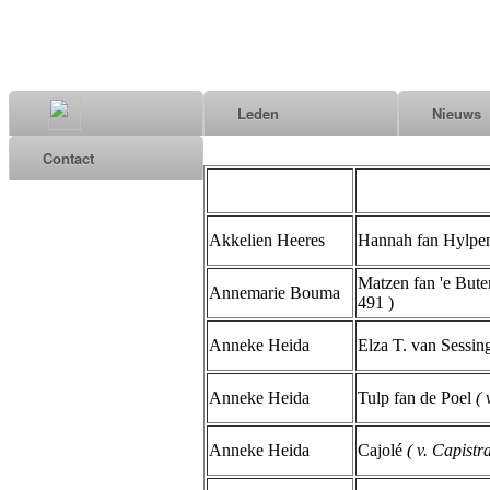
Leden
Nieuws
Contact
Akkelien Heeres
Hannah fan Hylp
Matzen fan 'e Bute
Annemarie Bouma
491 )
Anneke Heida
Elza T. van Sessi
Anneke Heida
Tulp fan de Poel
( 
Anneke Heida
Cajolé
( v. Capistr