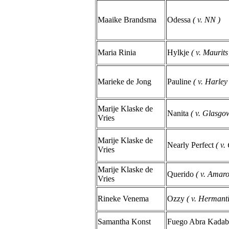
Maaike Brandsma
Odessa
( v. NN )
Maria Rinia
Hylkje
( v. Maurits
Marieke de Jong
Pauline
( v. Harle
Marije Klaske de
Nanita
( v. Glasgo
Vries
Marije Klaske de
Nearly Perfect
( v.
Vries
Marije Klaske de
Querido
( v. Amaro
Vries
Rineke Venema
Ozzy
( v. Hermanti
Samantha Konst
Fuego Abra Kada