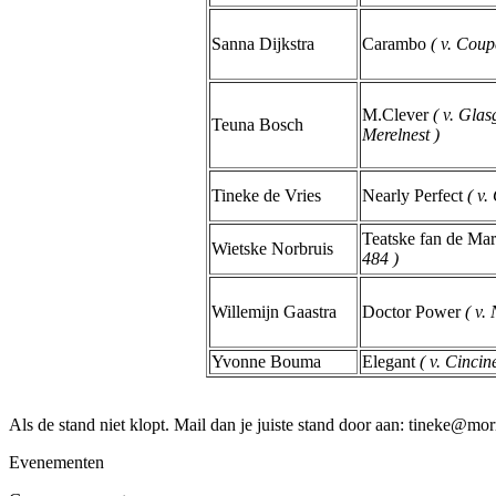
Sanna Dijkstra
Carambo
( v. Cou
M.Clever
( v. Gla
Teuna Bosch
Merelnest )
Tineke de Vries
Nearly Perfect
( v.
Teatske fan de Ma
Wietske Norbruis
484 )
Willemijn Gaastra
Doctor Power
( v.
Yvonne Bouma
Elegant
( v. Cincine
Als de stand niet klopt. Mail dan je juiste stand door aan: tineke@mor
Evenementen