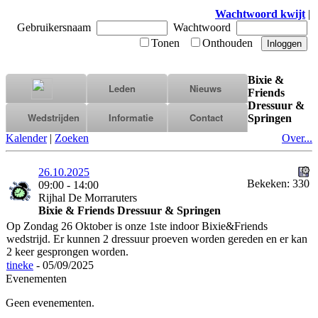
Wachtwoord kwijt
|
Gebruikersnaam
Wachtwoord
Tonen
Onthouden
Bixie &
Leden
Nieuws
Friends
Dressuur &
Wedstrijden
Informatie
Contact
Springen
Kalender
|
Zoeken
Over...
26.10.2025
Bekeken: 330
09:00 - 14:00
Rijhal De Morraruters
Bixie & Friends Dressuur & Springen
Op Zondag 26 Oktober is onze 1ste indoor Bixie&Friends
wedstrijd. Er kunnen 2 dressuur proeven worden gereden en er kan
2 keer gesprongen worden.
tineke
- 05/09/2025
Evenementen
Geen evenementen.