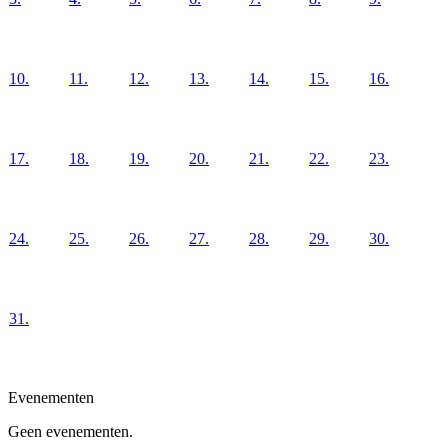
10.
11.
12.
13.
14.
15.
16.
17.
18.
19.
20.
21.
22.
23.
24.
25.
26.
27.
28.
29.
30.
31.
Evenementen
Geen evenementen.