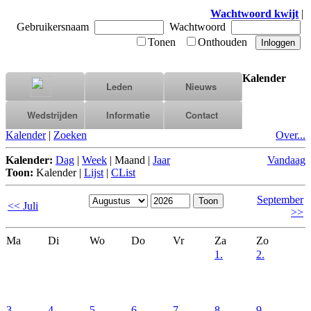
Wachtwoord kwijt
|
Gebruikersnaam
Wachtwoord
Tonen
Onthouden
Kalender
Leden
Nieuws
Wedstrijden
Informatie
Contact
Kalender
|
Zoeken
Over...
Kalender:
Dag
|
Week
|
Maand
|
Jaar
Vandaag
Toon:
Kalender
|
Lijst
|
CList
September
<< Juli
>>
Ma
Di
Wo
Do
Vr
Za
Zo
1.
2.
3.
4.
5.
6.
7.
8.
9.