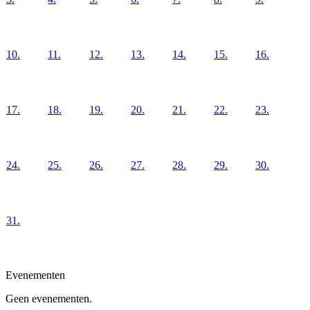
10.
11.
12.
13.
14.
15.
16.
17.
18.
19.
20.
21.
22.
23.
24.
25.
26.
27.
28.
29.
30.
31.
Evenementen
Geen evenementen.