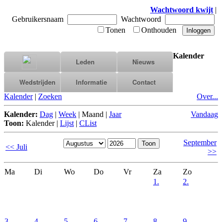
Wachtwoord kwijt
|
Gebruikersnaam
Wachtwoord
Tonen
Onthouden
Kalender
Leden
Nieuws
Wedstrijden
Informatie
Contact
Kalender
|
Zoeken
Over...
Kalender:
Dag
|
Week
|
Maand
|
Jaar
Vandaag
Toon:
Kalender
|
Lijst
|
CList
September
<< Juli
>>
Ma
Di
Wo
Do
Vr
Za
Zo
1.
2.
3.
4.
5.
6.
7.
8.
9.