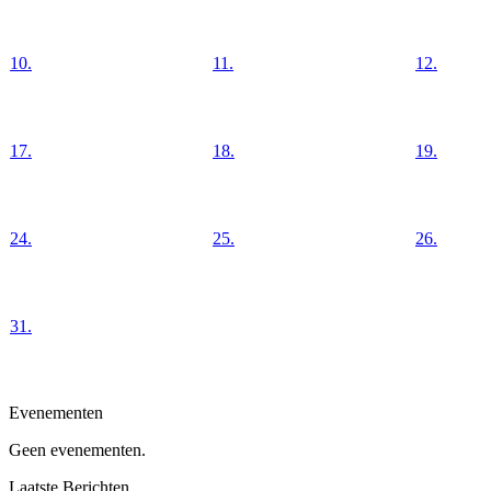
10.
11.
12.
17.
18.
19.
24.
25.
26.
31.
Evenementen
Geen evenementen.
Laatste Berichten