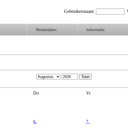
Gebruikersnaam
W
Wedstrijden
Informatie
Do
Vr
6.
7.