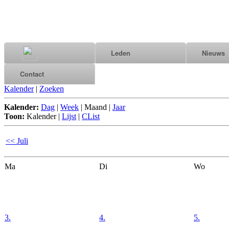
Leden
Nieuws
Contact
Kalender
|
Zoeken
Kalender:
Dag
|
Week
|
Maand
|
Jaar
Toon:
Kalender
|
Lijst
|
CList
<< Juli
Ma
Di
Wo
3.
4.
5.