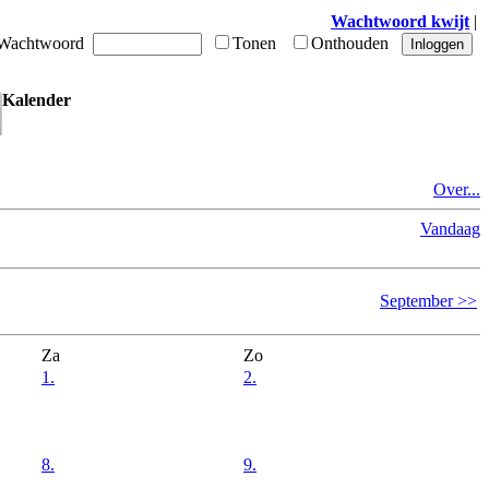
Wachtwoord kwijt
|
achtwoord
Tonen
Onthouden
Kalender
Over...
Vandaag
September >>
Za
Zo
1.
2.
8.
9.