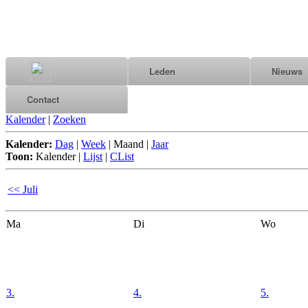
Leden
Nieuws
Contact
Kalender
|
Zoeken
Kalender:
Dag
|
Week
|
Maand
|
Jaar
Toon:
Kalender
|
Lijst
|
CList
<< Juli
Ma
Di
Wo
3.
4.
5.