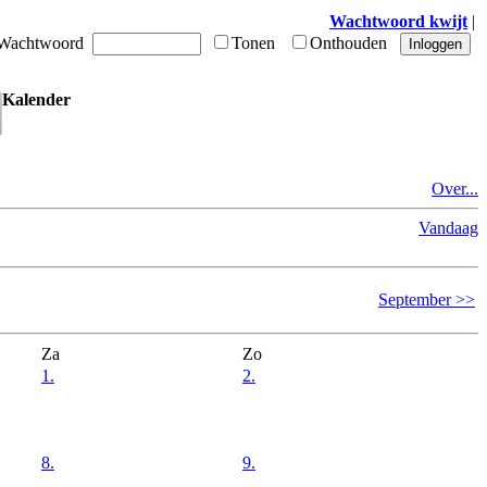
Wachtwoord kwijt
|
achtwoord
Tonen
Onthouden
Kalender
Over...
Vandaag
September >>
Za
Zo
1.
2.
8.
9.