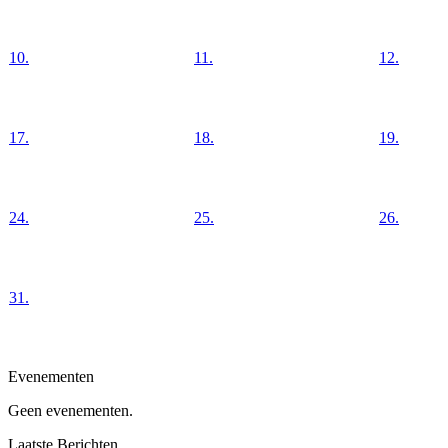
10.
11.
12.
17.
18.
19.
24.
25.
26.
31.
Evenementen
Geen evenementen.
Laatste Berichten