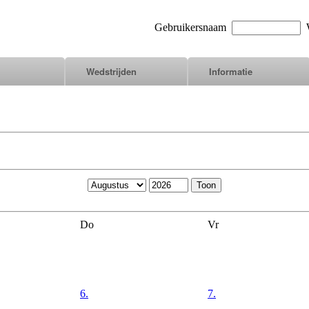
Gebruikersnaam
W
Wedstrijden
Informatie
Do
Vr
6.
7.