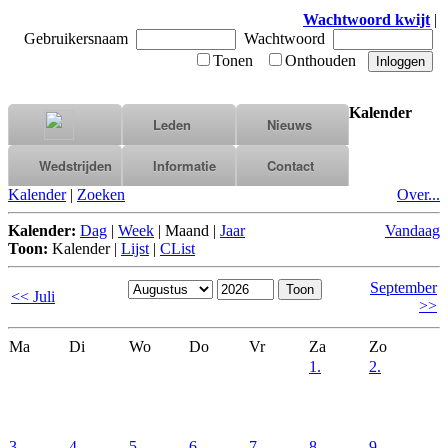
Wachtwoord kwijt
|
Gebruikersnaam
Wachtwoord
Tonen
Onthouden
Kalender
Leden
Nieuws
Wedstrijden
Informatie
Contact
Kalender
|
Zoeken
Over...
Kalender:
Dag
|
Week
|
Maand
|
Jaar
Vandaag
Toon:
Kalender
|
Lijst
|
CList
September
<< Juli
>>
Ma
Di
Wo
Do
Vr
Za
Zo
1.
2.
3.
4.
5.
6.
7.
8.
9.