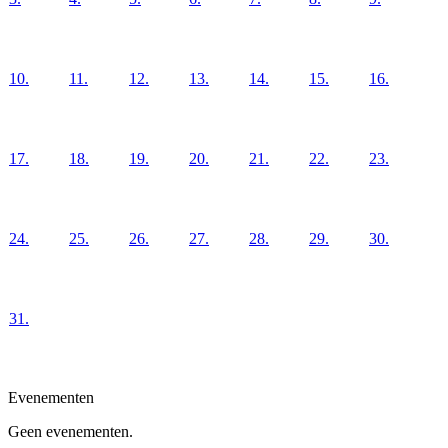
10.
11.
12.
13.
14.
15.
16.
17.
18.
19.
20.
21.
22.
23.
24.
25.
26.
27.
28.
29.
30.
31.
Evenementen
Geen evenementen.